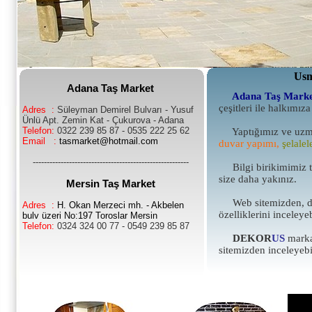
Usm
Adana Taş Market
Adana Taş Mark
çeşitleri ile halkımı
Adres :
Süleyman Demirel Bulvarı - Yusuf
Ünlü Apt. Zemin Kat - Çukurova - Adana
Telefon:
0322 239 85 87 - 0535 222 25 62
Yaptığımız ve uzma
Email :
tasmarket@hotmail.com
duvar yapımı,
şelalel
--------------------------------------------------------
Bilgi birikimimiz ta
size daha yakınız.
Mersin Taş Market
Web sitemizden, daha
Adres :
H. Okan Merzeci mh. - Akbelen
özelliklerini inceleye
bulv üzeri No:197 Toroslar Mersin
Telefon:
0324 324 00 77 - 0549 239 85 87
DEKOR
US
marka
sitemizden inceleyebil