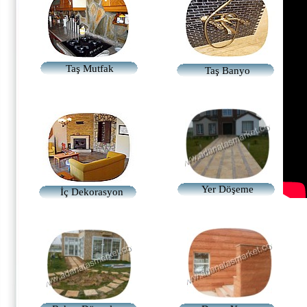
Taş Mutfak
Taş Banyo
Yer Döşeme
İç Dekorasyon